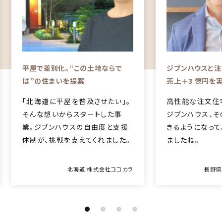
平屋で差別化。“この土地ならで
ジブンハウスと
は”の住まいを提案
売上＋3 億円を
「北海道に平屋を普及させたい」。
高性能な注文住
そんな想いからスタートした事
ジブンハウス、
業。ジブンハウスの自由度と支援
きるようになって
体制が、挑戦を支えてくれました。
ましたね。
北海道 株式会社ココカラ
⻑野県