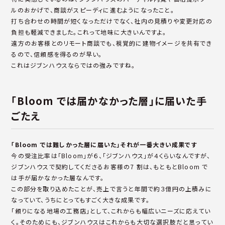
ルのおかげで、商談がスピーディに進むようになったこと。
打ち合わせの時間が短くなっただけでなく、社内の見積りや変更対応の
負担も軽減できました。これって地味に大きいんですよ。
遠方のお客様とのリモート商談でも、視覚的に建物イメージを共有でき
るので、信頼感を得るのが早い。
これはジブンハウスならではの強みですね。
「Bloom では届かなかった層」に届いた手
ごたえ
「Bloom では難しかった層に届いた」それが一番大きい成果です
今の受注比率は「Bloom」が６、「ジブンハウス」が４くらいなんですが、
ジブンハウスで契約してくださるお客様の7 割は、もともとBloom で
は手が届かなかった層なんです。
この部分を取り込めたことが、売上で言うと年間で約３億円の上積みに
なっていて、うちにとってもすごく大きな成果です。
「頼りになる地場の工務店」として、これからも幅広いニーズに応えてい
く。そのためにも、ジブンハウスはこれからも大切な選択肢だと思ってい